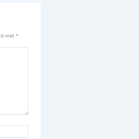
erd met
*