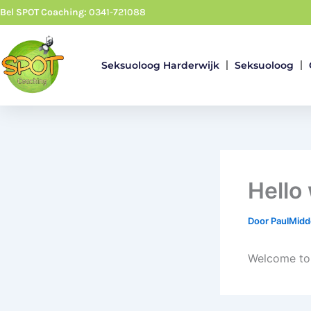
Ga
Bel SPOT Coaching:
0341-721088
naar
de
inhoud
Seksuoloog Harderwijk
Seksuoloog
Hello
Door
PaulMid
Welcome to W